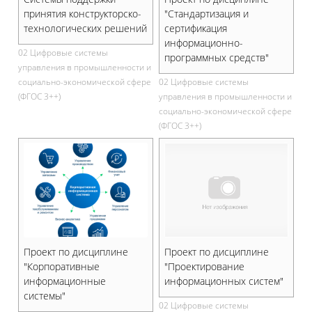
принятия конструкторско-
"Стандартизация и
технологических решений
сертификация
информационно-
02 Цифровые системы
программных средств"
управления в промышленности и
социально-экономической сфере
02 Цифровые системы
(ФГОС 3++)
управления в промышленности и
социально-экономической сфере
(ФГОС 3++)
Проект по дисциплине
Проект по дисциплине
"Корпоративные
"Проектирование
информационные
информационных систем"
системы"
02 Цифровые системы