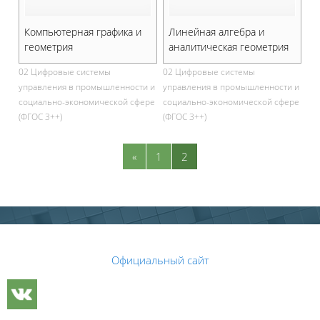
Компьютерная графика и
Линейная алгебра и
геометрия
аналитическая геометрия
02 Цифровые системы
02 Цифровые системы
управления в промышленности и
управления в промышленности и
социально-экономической сфере
социально-экономической сфере
(ФГОС 3++)
(ФГОС 3++)
Previous page
Page 1
Page 2
«
1
2
Blocks
Blocks
Официальный сайт