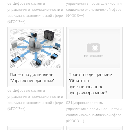
02 Цифровые системы
управления в промышленности и
управления в промышленности и
социально-экономической сфере
социально-экономической сфере
(ФГОС 3++)
(ФГОС 3++)
Проект по дисциплине
Проект по дисциплине
"Управление данными"
"Объектно-
ориентированное
02 Цифровые системы
программирование"
управления в промышленности и
социально-экономической сфере
02 Цифровые системы
(ФГОС 3++)
управления в промышленности и
социально-экономической сфере
(ФГОС 3++)